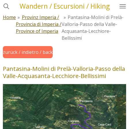
Wandern / Escursioni / Hiking
Zum
Hauptinhalt
Home
»
Provinz Imperia /
»
Pantasina-Molini di Prelà-
springen
Provincia di Imperia /
Valloria-Passo della Valle-
Province of Imperia
Acquasanta-Lecchiore-
Bellissimi
zurück / indietro / back
Pantasina-Molini di Prelà-Valloria-Passo della
Valle-Acquasanta-Lecchiore-Bellissimi